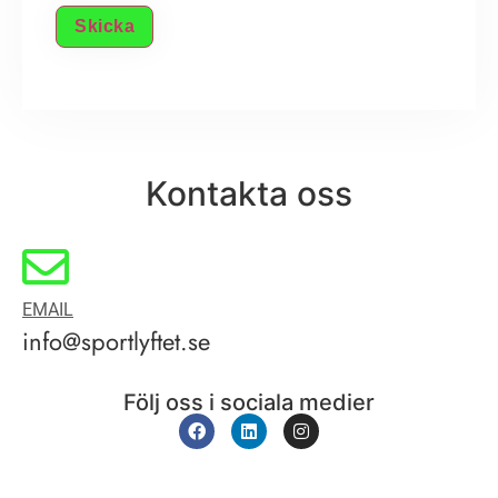
p
g
Skicka
i
f
t
)
Kontakta oss
EMAIL
info@sportlyftet.se
Följ oss i sociala medier